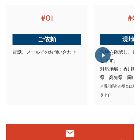
#01
#0
ご依頼
現地
電話、メールでのお問い合わせ
現地を確認し、見
します。
対応地域：香川県
県、高知県、岡山
※香川県外の場合は別途
きます