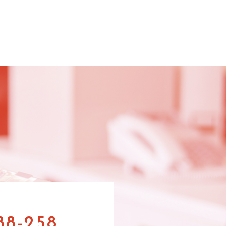
88-258