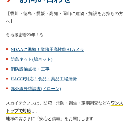
【香川・徳島・愛媛・高知・岡山に建物・施設をお持ちの方
へ】
💪地域密着20年！💪
NDAAに準拠！業務用高性能AIカメラ
防鳥ネット(鳩ネット)
消防設備点検・工事
HACCP対応！食品・薬品工場清掃
赤外線外壁調査(ドローン)
スカイテクノスは、防犯・消防・衛生・定期調査などを
ワンス
トップで対応
し、
地域の皆さまに「安心と信頼」をお届けします