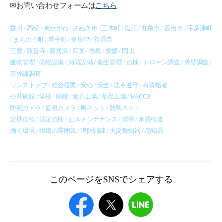
✉お問い合わせフォームは
こちら
香川 / 高松 / 東かがわ / さぬき市 / 三木町 / 塩江 / 丸亀市 / 坂出市 / 宇多津町
/ まんのう町 / 琴平町 / 多度津 / 善通寺
三豊 / 観音寺 / 新居浜 / 四国 / 徳島 / 愛媛 / 岡山
建物管理 / 防犯設備 / 消防設備 / 衛生管理 / 点検 / ドローン調査 / 外壁調査 /
赤外線調査
ワンストップ / 総合提案 / 安心 / 安全 / 法令遵守 / 有資格者
公共施設 / 学校 / 病院 / 食品工場 / 薬品工場 / HACCP
防犯カメラ / 監視カメラ / 鳩ネット / 防鳥ネット
定期点検 / 法定点検 / ビルメンテナンス / 清掃 / 水質検査
働く環境 / 職場の雰囲気 / 消防訓練 / 火災報知器 / 感知器
このページをSNSでシェアする