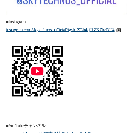
■Instagram
instagram.com/skytechnos_official?igsh=ZGh4cjI1ZXZheDU4
■YouTubeチャンネル