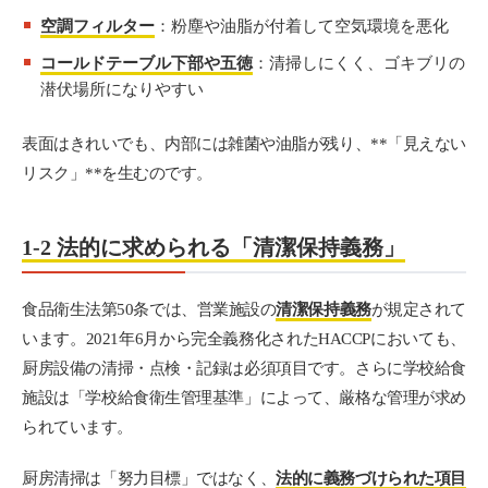
空調フィルター
：粉塵や油脂が付着して空気環境を悪化
コールドテーブル下部や五徳
：清掃しにくく、ゴキブリの
潜伏場所になりやすい
表面はきれいでも、内部には雑菌や油脂が残り、**「見えない
リスク」**を生むのです。
1-2 法的に求められる「清潔保持義務」
食品衛生法第50条では、営業施設の
清潔保持義務
が規定されて
います。2021年6月から完全義務化されたHACCPにおいても、
厨房設備の清掃・点検・記録は必須項目です。さらに学校給食
施設は「学校給食衛生管理基準」によって、厳格な管理が求め
られています。
厨房清掃は「努力目標」ではなく、
法的に義務づけられた項目