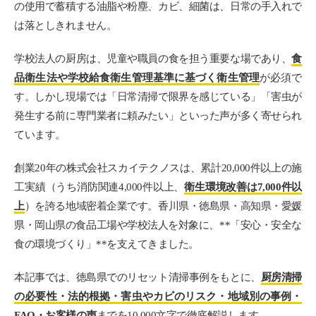
の使用で蓄積する油脂や粉塵、カビ、細菌は、日常の手入れで
は落としきれません。
学校法人の厨房は、児童や職員の食を担う重要な場であり、
食
品衛生法や学校給食衛生管理基準に基づく衛生管理
が必須で
す。しかし現場では「日常清掃で限界を感じている」「害虫が
発生する前に専門業者に頼みたい」といった声が多く寄せられ
ています。
創業20年の株式会社スカイテクノスは、累計20,000件以上の施
工実績（うち消防関連4,000件以上、
衛生環境改善は7,000件以
上
）を誇る地域密着企業です。香川県・徳島県・高知県・愛媛
県・岡山県の食品工場や学校法人を対象に、**「安心・安全な
食の環境づくり」**を支えてきました。
本記事では、徳島県でのリセット清掃事例をもとに、
厨房清掃
の必要性・法的根拠・害虫やカビのリスク・地域別の事例・
FAQ・お客様の声
までを10,000文字で徹底解説します。