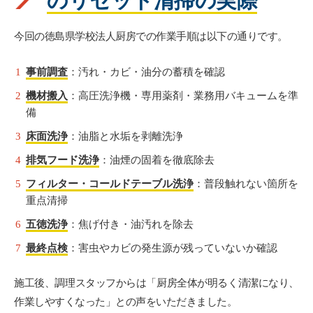
のリセット清掃の実際
今回の徳島県学校法人厨房での作業手順は以下の通りです。
事前調査
：汚れ・カビ・油分の蓄積を確認
機材搬入
：高圧洗浄機・専用薬剤・業務用バキュームを準
備
床面洗浄
：油脂と水垢を剥離洗浄
排気フード洗浄
：油煙の固着を徹底除去
フィルター・コールドテーブル洗浄
：普段触れない箇所を
重点清掃
五徳洗浄
：焦げ付き・油汚れを除去
最終点検
：害虫やカビの発生源が残っていないか確認
施工後、調理スタッフからは「厨房全体が明るく清潔になり、
作業しやすくなった」との声をいただきました。