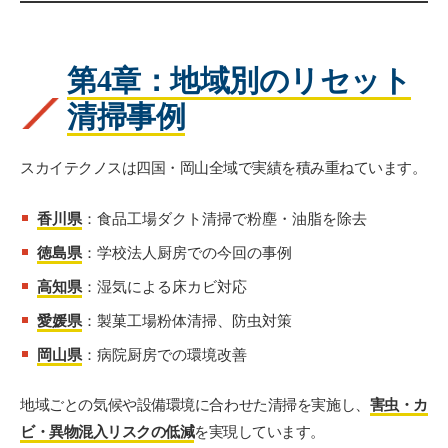
第4章：地域別のリセット
清掃事例
スカイテクノスは四国・岡山全域で実績を積み重ねています。
香川県
：食品工場ダクト清掃で粉塵・油脂を除去
徳島県
：学校法人厨房での今回の事例
高知県
：湿気による床カビ対応
愛媛県
：製菓工場粉体清掃、防虫対策
岡山県
：病院厨房での環境改善
地域ごとの気候や設備環境に合わせた清掃を実施し、
害虫・カ
ビ・異物混入リスクの低減
を実現しています。