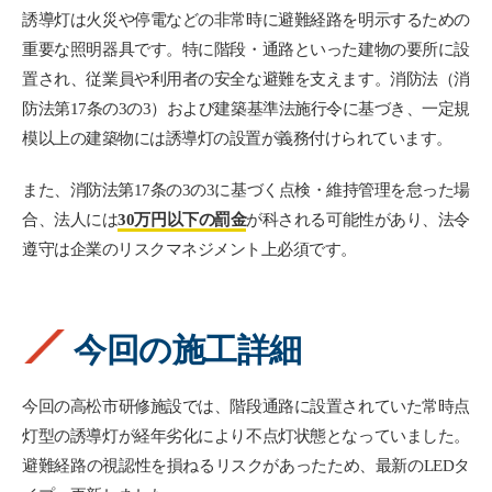
誘導灯は火災や停電などの非常時に避難経路を明示するための
重要な照明器具です。特に階段・通路といった建物の要所に設
置され、従業員や利用者の安全な避難を支えます。消防法（消
防法第17条の3の3）および建築基準法施行令に基づき、一定規
模以上の建築物には誘導灯の設置が義務付けられています。
また、消防法第17条の3の3に基づく点検・維持管理を怠った場
合、法人には
30万円以下の罰金
が科される可能性があり、法令
遵守は企業のリスクマネジメント上必須です。
今回の施工詳細
今回の高松市研修施設では、階段通路に設置されていた常時点
灯型の誘導灯が経年劣化により不点灯状態となっていました。
避難経路の視認性を損ねるリスクがあったため、最新のLEDタ