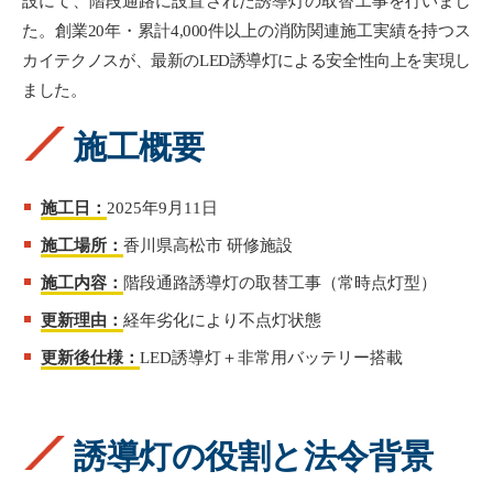
設にて、階段通路に設置された誘導灯の取替工事を行いまし
た。創業20年・累計4,000件以上の消防関連施工実績を持つス
カイテクノスが、最新のLED誘導灯による安全性向上を実現し
ました。
施工概要
施工日：
2025年9月11日
施工場所：
香川県高松市 研修施設
施工内容：
階段通路誘導灯の取替工事（常時点灯型）
更新理由：
経年劣化により不点灯状態
更新後仕様：
LED誘導灯＋非常用バッテリー搭載
誘導灯の役割と法令背景