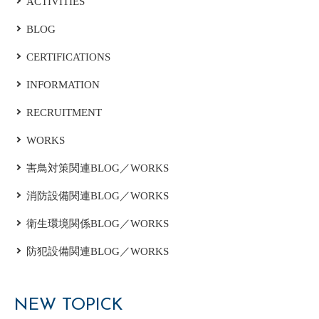
ACTIVITIES
BLOG
CERTIFICATIONS
INFORMATION
RECRUITMENT
WORKS
害鳥対策関連BLOG／WORKS
消防設備関連BLOG／WORKS
衛生環境関係BLOG／WORKS
防犯設備関連BLOG／WORKS
NEW TOPICK