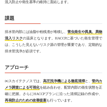
混入防止や衛生基準の維持に直結します。
課題
排水管内部には油脂や粉残渣が堆積し、
害虫発生や異臭、異物
混入リスク
の温床となります。HACCPに基づいた衛生管理で
は、こうした見えないリスク源の管理が重要であり、定期的な
排水管洗浄が必須です。
アプローチ
㈱スカイテクノスでは、
高圧洗浄機による徹底清掃
と、
管内カ
メラ調査による可視化
を組み合わせ、配管内部の衛生状態を正
確に把握。さらにHACCPプランに沿った清掃記録の作成や、
再発防止のための改善提案
も行っています。