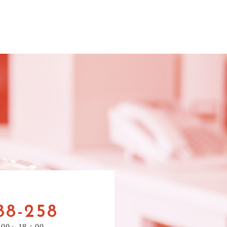
88-258
00～18：00