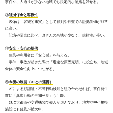
事件や、人通りが少ない地域でも決定的な証拠を残せる。
③
証拠保全と客観性
映像は「客観的事実」として裁判や捜査での証拠価値が非常
に高い。
記憶や証言に比べ、改ざんの余地が少なく、信頼性が高い。
④
安全・安心の提供
住民や利用者に「安心感」を与える。
事件・事故が起きた際の「迅速な原因究明」に役立ち、地域
全体の安全性向上につながる。
⑤
今後の展開（AIとの連携）
AIによる顔認証・不審行動検知と組み合わせれば、事件発生
前に「異常行動の早期発見」も可能。
既に大都市や交通機関で導入が進んでおり、地方や中小規模
施設にも普及が拡大中。