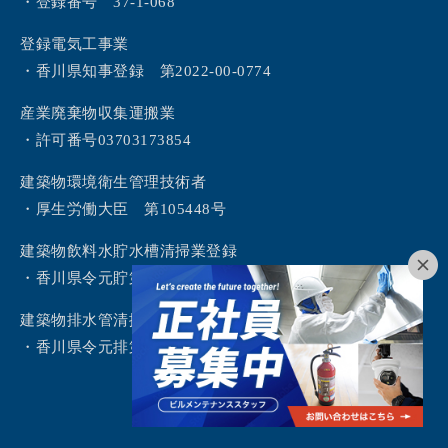
・登録番号 37-1-068
登録電気工事業
・香川県知事登録 第2022-00-0774
産業廃棄物収集運搬業
・許可番号03703173854
建築物環境衛生管理技術者
・厚生労働大臣 第105448号
建築物飲料水貯水槽清掃業登録
・香川県令元貯第2号
建築物排水管清掃業登録
・香川県令元排第1号
©2024 SKYTECHNOS