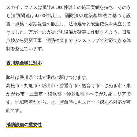
スカイテクノスは累計20,000件以上の施工実績を持ち、そのう
ち消防関連は4,000件以上。消防法や建築基準法に基づく設
置・点検・定期報告を徹底し、法令遵守と安全確保を両立して
きました。万が一の火災でも設備が確実に作動するよう、日常
点検から更新工事、消防検査までワンストップで対応できる体
制を整えています。
香川県全域に対応
弊社は香川県全域で迅速に駆けつけます。
高松市・丸亀市・坂出市・善通寺市・観音寺市・さぬき市・東
かがわ市・三豊市・綾歌郡・仲多度郡すべてが対象エリアで
す。地域密着だからこそ、緊急時にもスピード感ある対応が可
能です。
消防設備の重要性