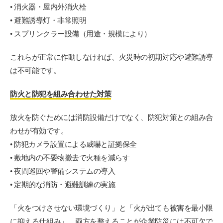
• 消火器・屋内外消火栓
• 避難誘導灯・非常照明
• スプリンクラー設備（用途・規模により）
これらが正常に作動しなければ、火災時の初期対応や避難誘導
は不可能です。
防火と防犯を組み合わせた対策
放火を防ぐためには消防設備だけでなく、防犯対策との組み合
わせが有効です。
• 防犯カメラ設置による威嚇と証拠保全
• 敷地内の不要物撤去で火種を減らす
• 夜間巡回や警備システムの導入
• 定期的な消防・避難訓練の実施
「火をつけさせない環境づくり」と「火が出ても被害を最小限
に抑える仕組み」、両方を整えることが企業防災には不可欠で